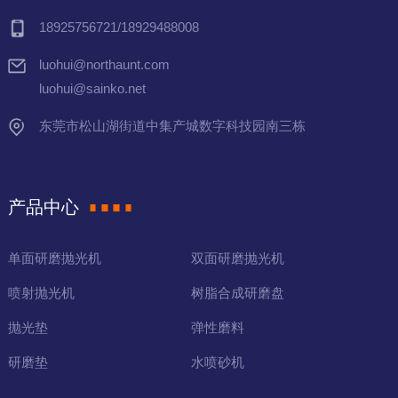
18925756721/18929488008
luohui@northaunt.com
luohui@sainko.net
东莞市松山湖街道中集产城数字科技园南三栋
产品中心
单面研磨抛光机
双面研磨抛光机
喷射抛光机
树脂合成研磨盘
抛光垫
弹性磨料
研磨垫
水喷砂机