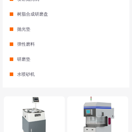
树脂合成研磨盘
抛光垫
弹性磨料
研磨垫
水喷砂机