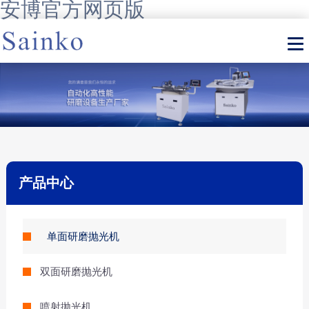
安博官方网页版
产品中心
单面研磨抛光机
双面研磨抛光机
喷射抛光机