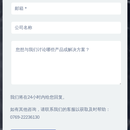
我们将在24小时内给您回复。
如有其他咨询，请联系我们的客服以获取及时帮助：
0769-22236130