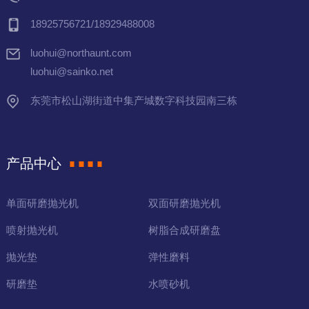
18925756721/18929488008
luohui@northaunt.com
luohui@sainko.net
东莞市松山湖街道中集产城数字科技园南三栋
产品中心
单面研磨抛光机
双面研磨抛光机
喷射抛光机
树脂合成研磨盘
抛光垫
弹性磨料
研磨垫
水喷砂机