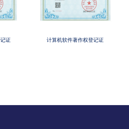
发明专利证书