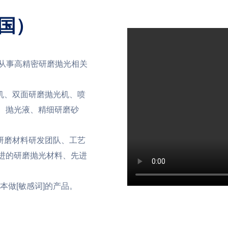
国）
业从事高精密研磨抛光相关
机、双面研磨抛光机、喷
、抛光液、精细研磨砂
研磨材料研发团队、工艺
进的研磨抛光材料、先进
本做[敏感词]的产品。