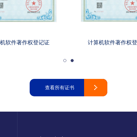
管理体系认证
广东省高新技术产品
查看所有证书