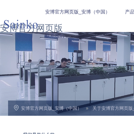
安博官方网页版_安博（中国）
产
安博官方网页版
联系我们
安博官方网页版_安博（中国）
»
关于安博官方网页版