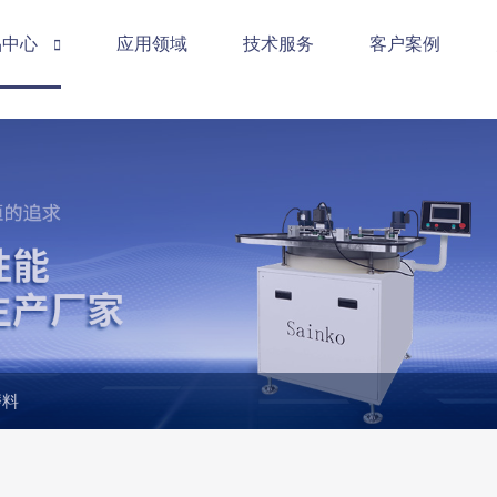
品中心
应用领域
技术服务
客户案例

磨料