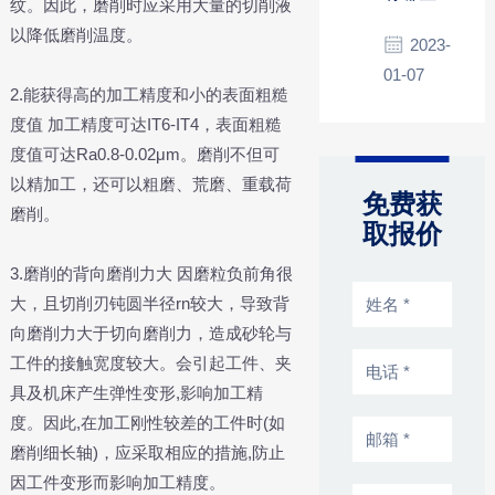
纹。因此，磨削时应采用大量的切削液
点？
以降低磨削温度。
2023-
01-07
2.能获得高的加工精度和小的表面粗糙
度值 加工精度可达IT6-IT4，表面粗糙
度值可达Ra0.8-0.02μm。磨削不但可
以精加工，还可以粗磨、荒磨、重载荷
免费获
磨削。
取报价
3.磨削的背向磨削力大 因磨粒负前角很
大，且切削刃钝圆半径rn较大，导致背
向磨削力大于切向磨削力，造成砂轮与
工件的接触宽度较大。会引起工件、夹
具及机床产生弹性变形,影响加工精
度。因此,在加工刚性较差的工件时(如
磨削细长轴)，应采取相应的措施,防止
因工件变形而影响加工精度。