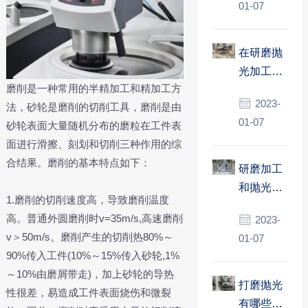
01-07
在研磨抛
光加工
磨削是一种常用的半精加工和精加工方
中，模具
2023-
法，砂轮是磨削的切削工具，磨削是由
进行抛光
01-07
砂轮表面大量随机分布的磨粒在工件表
注意事
面进行滑擦、刻划和切削三种作用的综
项？
合结果。磨削的基本特点如下：
研磨加工
和抛光加
1.磨削的切削速度高，导致磨削温度
工的机理
高。普通外圆磨削时v=35m/s,高速磨削
2023-
和特点有
v＞50m/s。磨削产生的切削热80%～
01-07
何不同？
90%传入工件(10%～15%传入砂轮,1%
～10%由磨屑带走)，加上砂轮的导热
打磨抛光
性很差，易造成工件表面烧伤和微裂
有哪些要