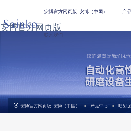
安博官方网页版_安博（中国）
产
安博官方网页版
联系我们
安博官方网页版_安博（中国）
»
产品中心
»
喷射