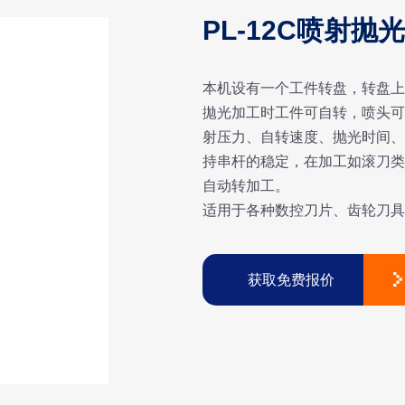
PL-12C喷射抛
本机设有一个工件转盘，转盘上
拋光加工时工件可自转，喷头可
射压力、自转速度、抛光时间、
持串杆的稳定，在加工如滚刀类
自动转加工。
适用于各种数控刀片、齿轮刀具
获取免费报价