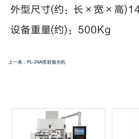
上一条：PL-24A喷射拋光机