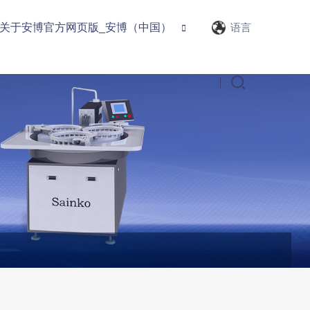
关于安博官方网页版_安博（中国）
语言
