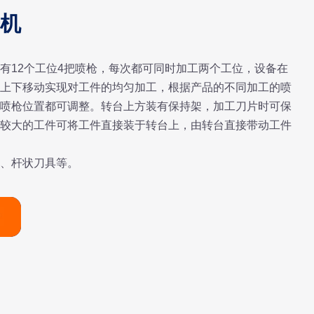
光机
有12个工位4把喷枪，每次都可同时加工两个工位，设备在
上下移动实现对工件的均匀加工，根据产品的不同加工的喷
喷枪位置都可调整。转台上方装有保持架，加工刀片时可保
较大的工件可将工件直接装于转台上，由转台直接带动工件
、杆状刀具等。