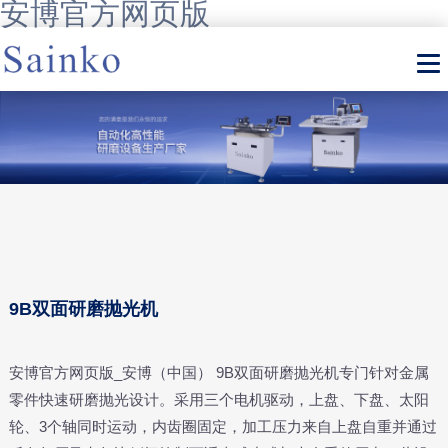
安博官方网页版
9B双面研磨抛光机
安博官方网页版_安博（中国） 9B双面研磨抛光机专门针对金属
零件快速研磨抛光设计。采用三个电机驱动，上盘、下盘、太阳
轮、3个轴同时运动，内齿圈固定，加工压力来自上盘自重并通过