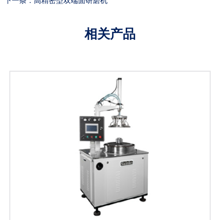
下一条：高精密型双端面研磨机
相关产品